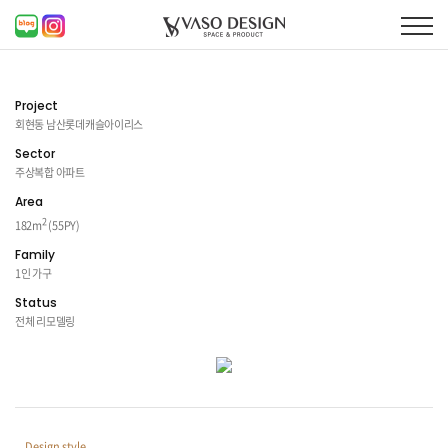
Project
회현동 남산롯데캐슬아이리스
Sector
주상복합 아파트
Area
2
182m
(55PY)
Family
1인 가구
Status
전체 리모델링
Design style